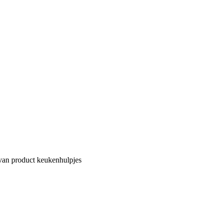
van product keukenhulpjes
Van der Louw
Industrieweg 124, 2651BD Berkel en Rodenrijs | Tech 