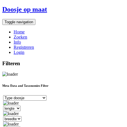
Doosje op maat
Toggle navigation
Home
Zoeken
Info
Registreren
Login
Filteren
Meta Data and Taxonomies Filter