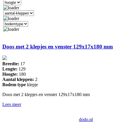
Doos met 2 klepjes en venster 129x17x180 mm
Breedte:
17
Lengte:
129
Hoogte:
180
Aantal kleppen:
2
Bodem type
klepje
Doos met 2 klepjes en venster 129x17x180 mm
Lees meer
Drukkerij Van der Louw
Industrieweg 124, 2651BD Berkel en
Rodenrijs | Tech door:
dodo.nl