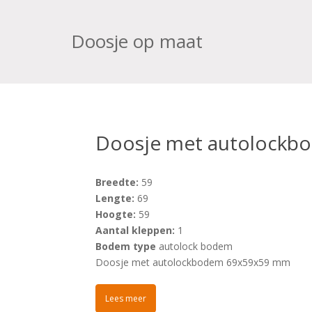
Doosje op maat
Doosje met autolock
Breedte:
59
Lengte:
69
Hoogte:
59
Aantal kleppen:
1
Bodem type
autolock bodem
Doosje met autolockbodem 69x59x59 mm
Lees meer