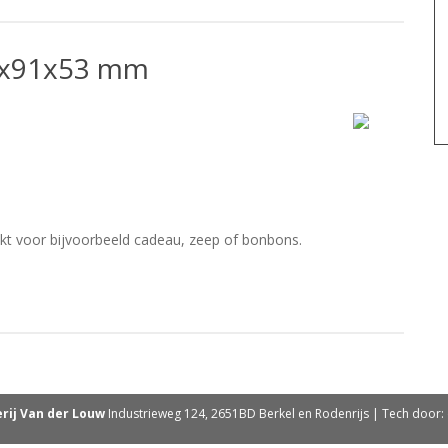
9x91x53 mm
t voor bijvoorbeeld cadeau, zeep of bonbons.
rij Van der Louw
Industrieweg 124, 2651BD Berkel en Rodenrijs | Tech door: