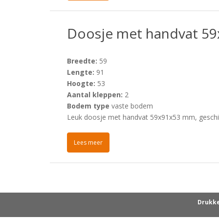
Doosje met handvat 5
Breedte:
59
Lengte:
91
Hoogte:
53
Aantal kleppen:
2
Bodem type
vaste bodem
Leuk doosje met handvat 59x91x53 mm, geschik
Lees meer
Drukke