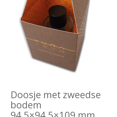
Doosje met zweedse
bodem
94,5×94,5×109 mm