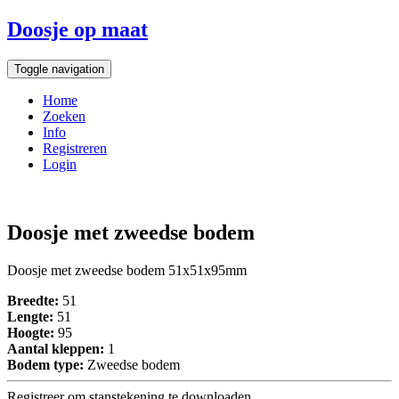
Doosje op maat
Toggle navigation
Home
Zoeken
Info
Registreren
Login
Doosje met zweedse bodem
Doosje met zweedse bodem 51x51x95mm
Breedte:
51
Lengte:
51
Hoogte:
95
Aantal kleppen:
1
Bodem type:
Zweedse bodem
Registreer om stanstekening te downloaden