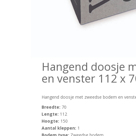
Hangend doosje 
en venster 112 x 
Hangend doosje met zweedse bodem en venste
Breedte:
70
Lengte:
112
Hoogte:
150
Aantal kleppen:
1
Bodem type:
Zweedse bodem