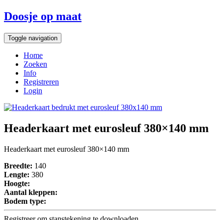
Doosje op maat
Toggle navigation
Home
Zoeken
Info
Registreren
Login
Headerkaart met eurosleuf 380×140 mm
Headerkaart met eurosleuf 380×140 mm
Breedte:
140
Lengte:
380
Hoogte:
Aantal kleppen:
Bodem type:
Registreer om stanstekening te downloaden