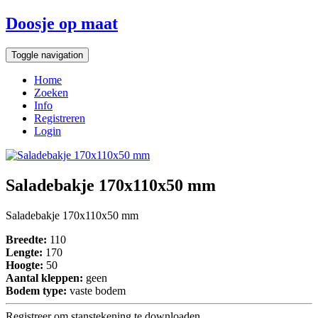
Doosje op maat
Toggle navigation
Home
Zoeken
Info
Registreren
Login
Saladebakje 170x110x50 mm
Saladebakje 170x110x50 mm
Breedte:
110
Lengte:
170
Hoogte:
50
Aantal kleppen:
geen
Bodem type:
vaste bodem
Registreer om stanstekening te downloaden