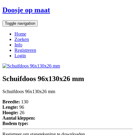
Doosje op maat
Toggle navigation
Home
Zoeken
Info
Registreren
Login
Schuifdoos 96x130x26 mm
Schuifdoos 96x130x26 mm
Breedte:
130
Lengte:
96
Hoogte:
26
Aantal kleppen:
Bodem type:
Registreer om stanstekening te downloaden