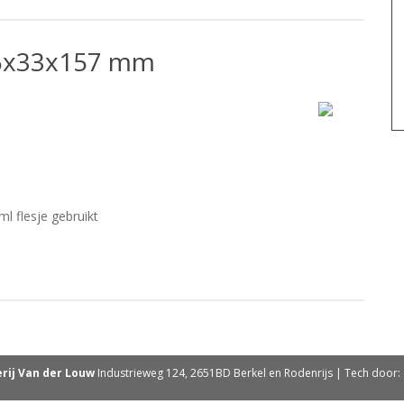
55x33x157 mm
 flesje gebruikt
rij Van der Louw
Industrieweg 124, 2651BD Berkel en Rodenrijs | Tech door: