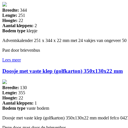
Breedte:
344
Lengte:
251
Hoogte:
22
Aantal kleppen:
2
Bodem type
klepje
Adventskalender 251 x 344 x 22 mm met 24 vakjes van ongeveer 50
Past door brievenbus
Lees meer
Doosje met vaste klep (golfkarton) 350x130x22 mm
Breedte:
130
Lengte:
355
Hoogte:
22
Aantal kleppen:
1
Bodem type
vaste bodem
Doosje met vaste klep (golfkarton) 350x130x22 mm model fefco 0427
Deze doos mag door de brievenbus.