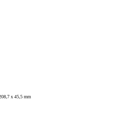
 208,7 x 45,5 mm
Van der Louw
Industrieweg 124, 2651BD Berkel en Rodenrijs | Tech 