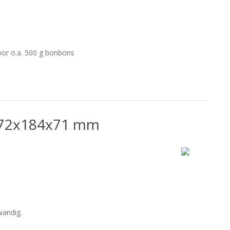
oor o.a. 500 g bonbons
 172x184x71 mm
andig.