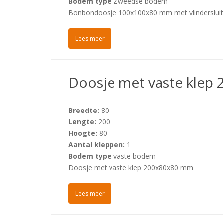
Bodem type
Zweedse bodem
Bonbondoosje 100x100x80 mm met vlindersluitin
Lees meer
Doosje met vaste klep
Breedte:
80
Lengte:
200
Hoogte:
80
Aantal kleppen:
1
Bodem type
vaste bodem
Doosje met vaste klep 200x80x80 mm
Lees meer