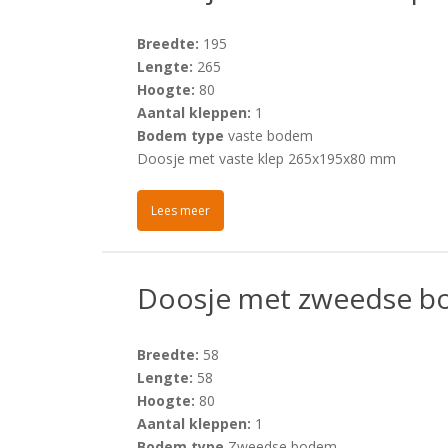
Breedte:
195
Lengte:
265
Hoogte:
80
Aantal kleppen:
1
Bodem type
vaste bodem
Doosje met vaste klep 265x195x80 mm
Lees meer
Doosje met zweedse 
Breedte:
58
Lengte:
58
Hoogte:
80
Aantal kleppen:
1
Bodem type
Zweedse bodem