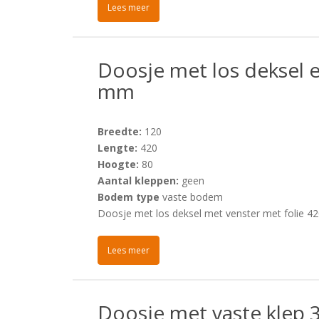
Lees meer
Doosje met los deksel e
mm
Breedte:
120
Lengte:
420
Hoogte:
80
Aantal kleppen:
geen
Bodem type
vaste bodem
Doosje met los deksel met venster met folie 4
Lees meer
Doosje met vaste klep 