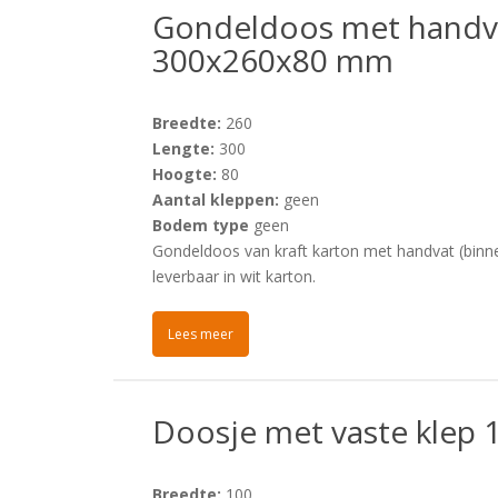
Gondeldoos met handva
300x260x80 mm
Breedte:
260
Lengte:
300
Hoogte:
80
Aantal kleppen:
geen
Bodem type
geen
Gondeldoos van kraft karton met handvat (bin
leverbaar in wit karton.
Lees meer
Doosje met vaste klep
Breedte:
100