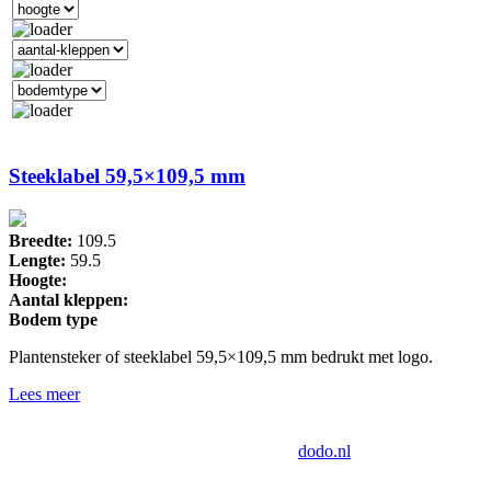
Steeklabel 59,5×109,5 mm
Breedte:
109.5
Lengte:
59.5
Hoogte:
Aantal kleppen:
Bodem type
Plantensteker of steeklabel 59,5×109,5 mm bedrukt met logo.
Lees meer
Drukkerij Van der Louw
Industrieweg 124, 2651BD Berkel en
Rodenrijs | Tech door:
dodo.nl