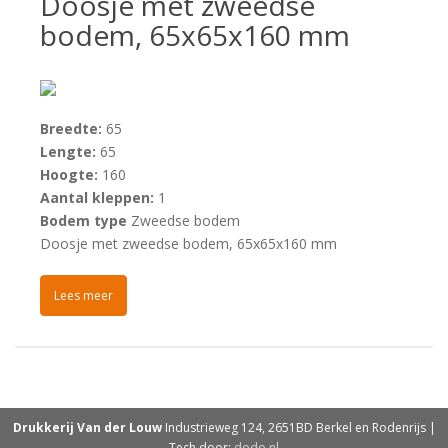
Doosje met zweedse
bodem, 65x65x160 mm
Breedte:
65
Lengte:
65
Hoogte:
160
Aantal kleppen:
1
Bodem type
Zweedse bodem
Doosje met zweedse bodem, 65x65x160 mm
Lees meer
Drukkerij Van der Louw
Industrieweg 124, 2651BD Berkel en Rodenrijs |
Tech door:
dodo.nl