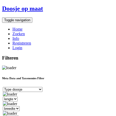
Doosje op maat
Toggle navigation
Home
Zoeken
Info
Registreren
Login
Filteren
Meta Data and Taxonomies Filter